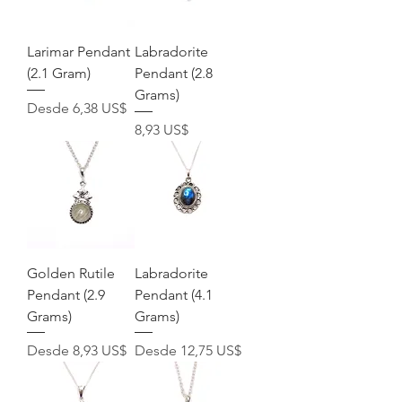
Larimar Pendant
Labradorite
(2.1 Gram)
Pendant (2.8
Grams)
Precio de oferta
Desde
6,38 US$
Precio
8,93 US$
Golden Rutile
Labradorite
Pendant (2.9
Pendant (4.1
Grams)
Grams)
Precio de oferta
Precio de oferta
Desde
8,93 US$
Desde
12,75 US$