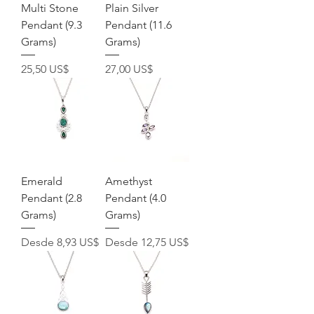
Multi Stone
Plain Silver
Pendant (9.3
Pendant (11.6
Grams)
Grams)
Precio
Precio
25,50 US$
27,00 US$
Emerald
Amethyst
Pendant (2.8
Pendant (4.0
Grams)
Grams)
Precio de oferta
Precio de oferta
Desde
8,93 US$
Desde
12,75 US$