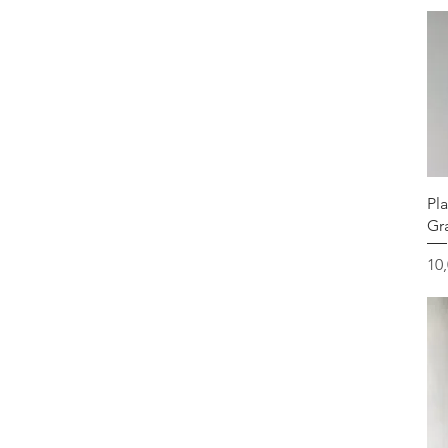
Pla
Gr
Pr
10