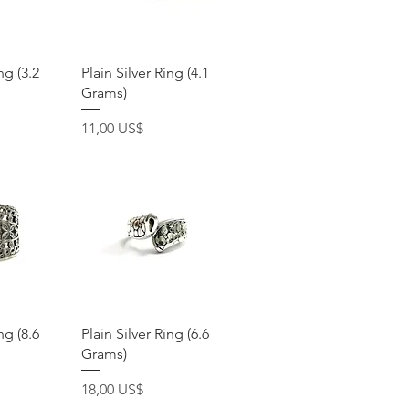
pida
Vista rápida
ng (3.2
Plain Silver Ring (4.1
Grams)
Precio
11,00 US$
pida
Vista rápida
ng (8.6
Plain Silver Ring (6.6
Grams)
Precio
18,00 US$