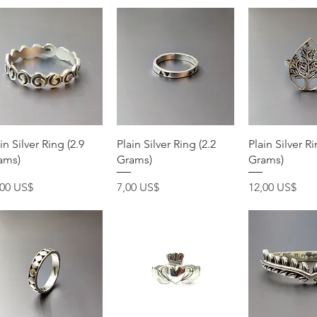
Vista rápida
Vista rápida
Vista rá
in Silver Ring (2.9
Plain Silver Ring (2.2
Plain Silver Ri
ams)
Grams)
Grams)
ecio
Precio
Precio
,00 US$
7,00 US$
12,00 US$