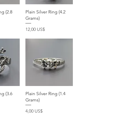
pida
Vista rápida
ng (2.8
Plain Silver Ring (4.2
Grams)
Precio
12,00 US$
pida
Vista rápida
ng (3.6
Plain Silver Ring (1.4
Grams)
Precio
4,00 US$