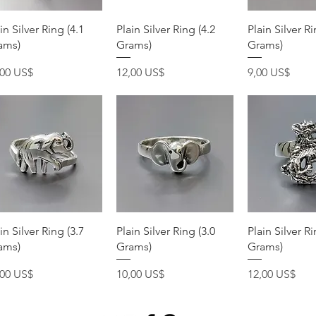
Vista rápida
Vista rápida
Vista rá
in Silver Ring (4.1
Plain Silver Ring (4.2
Plain Silver Ri
ams)
Grams)
Grams)
ecio
Precio
Precio
,00 US$
12,00 US$
9,00 US$
Vista rápida
Vista rápida
Vista rá
in Silver Ring (3.7
Plain Silver Ring (3.0
Plain Silver Ri
ams)
Grams)
Grams)
ecio
Precio
Precio
,00 US$
10,00 US$
12,00 US$