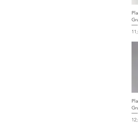
Pla
Gr
Pr
11
Pla
Gr
Pr
12