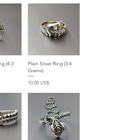
pida
Vista rápida
ng (4.3
Plain Silver Ring (3.4
Grams)
Precio
10,00 US$