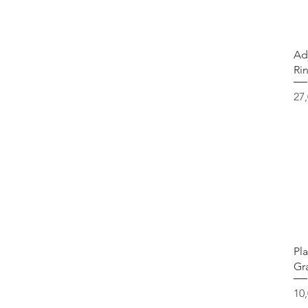
Adj
Ri
Pr
27
Pla
Gr
Pr
10