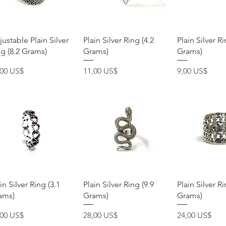
Vista rápida
Vista rápida
Vista rá
ustable Plain Silver
Plain Silver Ring (4.2
Plain Silver Ri
ng (8.2 Grams)
Grams)
Grams)
ecio
Precio
Precio
,00 US$
11,00 US$
9,00 US$
Vista rápida
Vista rápida
Vista rá
in Silver Ring (3.1
Plain Silver Ring (9.9
Plain Silver Ri
ams)
Grams)
Grams)
ecio
Precio
Precio
,00 US$
28,00 US$
24,00 US$