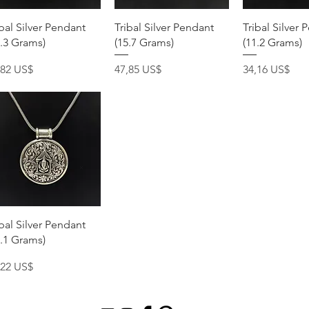
Vista rápida
Vista rápida
Vista rá
ibal Silver Pendant
Tribal Silver Pendant
Tribal Silver 
1.3 Grams)
(15.7 Grams)
(11.2 Grams)
ecio
Precio
Precio
,82 US$
47,85 US$
34,16 US$
Vista rápida
ibal Silver Pendant
2.1 Grams)
ecio
,22 US$