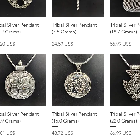
Vista rápida
Vista rápida
Vista rá
ibal Silver Pendant
Tribal Silver Pendant
Tribal Silver 
2.2 Grams)
(7.5 Grams)
(18.7 Grams)
ecio
Precio
Precio
,20 US$
24,59 US$
56,99 US$
Vista rápida
Vista rápida
Vista rá
ibal Silver Pendant
Tribal Silver Pendant
Tribal Silver 
6.9 Grams)
(16.0 Grams)
(22.0 Grams)
ecio
Precio
Precio
,01 US$
48,72 US$
66,99 US$