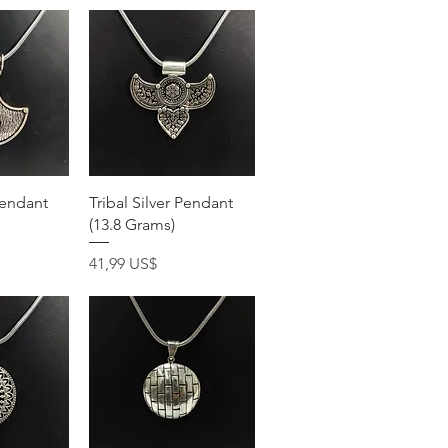
pida
Vista rápida
Pendant
Tribal Silver Pendant
(13.8 Grams)
Precio
41,99 US$