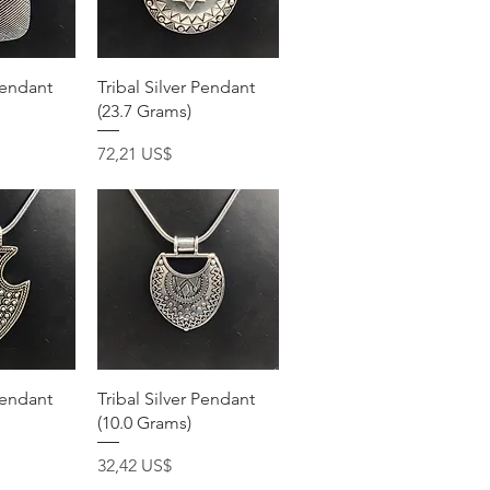
pida
Vista rápida
Pendant
Tribal Silver Pendant
(23.7 Grams)
Precio
72,21 US$
pida
Vista rápida
Pendant
Tribal Silver Pendant
(10.0 Grams)
Precio
32,42 US$