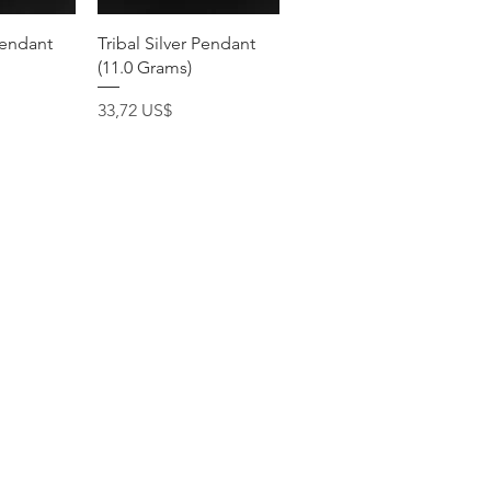
pida
Vista rápida
Pendant
Tribal Silver Pendant
(11.0 Grams)
Precio
33,72 US$